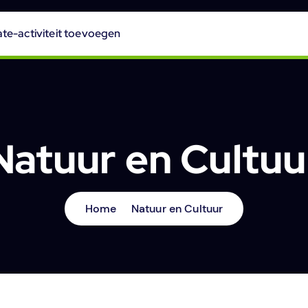
te-activiteit toevoegen
Natuur en Cultuu
Home
Natuur en Cultuur