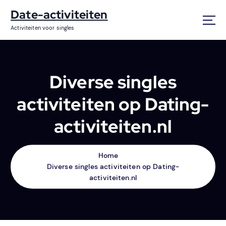
S
Date-activiteiten
k
i
Activiteiten voor singles
p
t
o
c
Diverse singles
o
n
activiteiten op Dating-
t
e
activiteiten.nl
n
t
Home
Diverse singles activiteiten op Dating-
activiteiten.nl