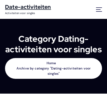
S
Date-activiteiten
k
i
Activiteiten voor singles
p
t
o
c
Category Dating-
o
n
activiteiten voor singles
t
e
n
Home
t
Archive by category "Dating-activiteiten voor
singles"